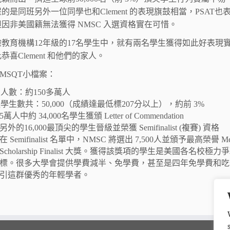
的是同班另外一位同學也和Clement 的表現旗鼓相當，PSAT也
因非美國籍無法獲得 NMSC 入選資格實在可惜。
教育機構12年級的17名學生中，就有兩名學生獲得如此好表現
恭喜Clement 和他們的家人。
NMSQT小檔案：
人數：約150多萬人
學生數共：50,000（成績達最低標207分以上），約前 3%
5萬人中約 34,000名學生獲頒 Letter of Commendation
另外的16,000最頂尖的學生晉級並榮獲 Semifinalist (複賽) 資格
在 Semifinalist 名單中，NMSC 將選出 7,500人並頒予最高榮譽 Mer
Scholarship Finalist 大獎。獲得該獎項的學生是美國各名校極
標。很多大學會提供學費減半、免學費，甚至是四年免學費和吃
引這群優秀的年輕學者。