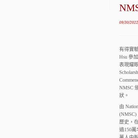
NM
09/30/202
有得實驗教
Hsu 參加2
表現耀眼，榮
Scholar
Comme
NMSC 頒發
狀。
由 Nationa
(NMSC
歷史，在
過150萬
萬人中脫