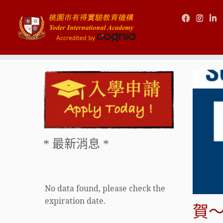
Skip
to
content
* 最新消息 *
No data found, please check the
expiration date.
賀～