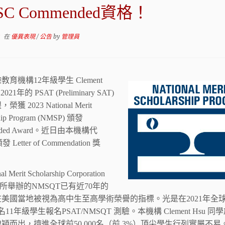
SC Commended資格！
2
在
優異表現
/
公告
by
管理員
育機構12年級學生 Clement
021年的 PSAT (Preliminary SAT)
獲 2023 National Merit
ship Program (NMSP) 頒發
nded Award。近日由本機構代
 Letter of Commendation 獎
l Merit Scholarship Corporation
) 所舉辦的NMSQT已有近70年的
美國當地被視為高中生至高學術榮譽的指標。光是在2021年全
名11年級學生報名PSAT/NMSQT 測驗。本機構 Clement Hsu 同學
穎而出，擠進全球前50,000名（前 3%）頂尖學生行列實屬不易