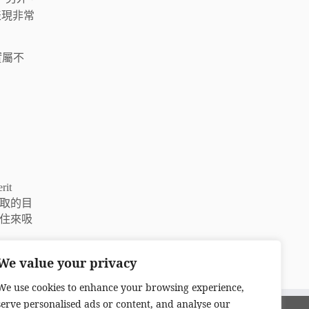
表現非常
實屬不
it
力爭取的目
住來吸
We value your privacy
We use cookies to enhance your browsing experience,
serve personalised ads or content, and analyse our