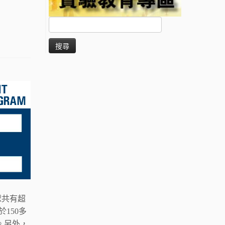
搜
尋
關
鍵
字:
球共有超
於150多
。另外，