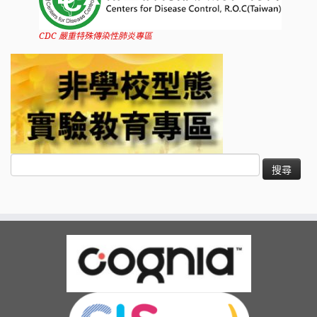
CDC 嚴重特殊傳染性肺炎專區
搜
尋
關
鍵
字: