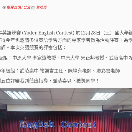
2
在
優異表現
/
公告
by
管理員
得英語競賽 (Yoder English Contest) 於12月28日（三）盛大
有得今年也邀請多位英語學習方面的專家學者做為活動評審，為
講評。本次英語競賽的評審包括：
級組：中原大學 李家遠教授、中原大學 宋正邦教授、武陵高中 
9年級組：武陵高中 褚謙吉主任、陳境有老師、廖彩雲老師
謝五位評審裁判蒞臨指導，並恭喜以下獲獎同學！