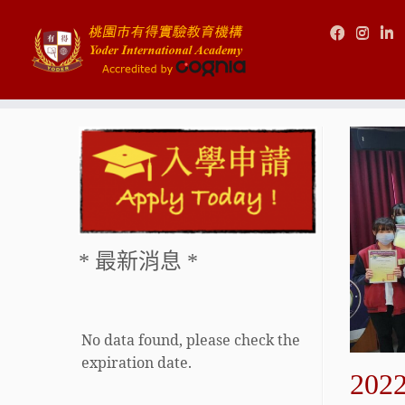
Skip
to
content
* 最新消息 *
No data found, please check the
expiration date.
20