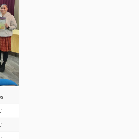
ss
T
T
T