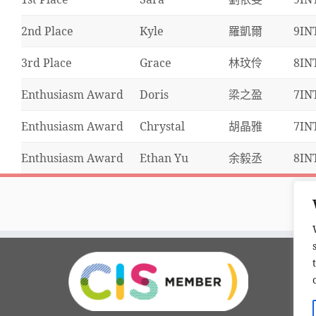
2nd Place
Kyle
羅凱爾
9IN
3rd Place
Grace
林玟伶
8IN
Enthusiasm Award
Doris
梁之盈
7IN
Enthusiasm Award
Chrystal
胡晶雅
7IN
Enthusiasm Award
Ethan Yu
余毅丞
8IN