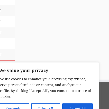
T
T
T
T
T
We value your privacy
We use cookies to enhance your browsing experience,
serve personalised ads or content, and analyse our
traffic. By clicking "Accept All", you consent to our use of
cookies.
Customise
Reject All
Accept All