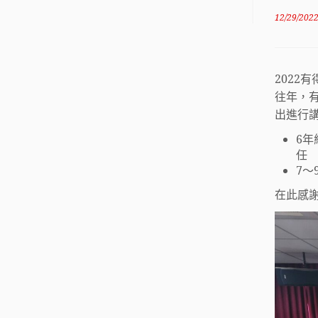
12/29/202
2022有
往年，
出進行
6年
任
7～
在此感