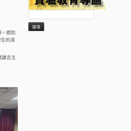
搜
尋
關
鍵
舉辦。猶如
字:
學生的演
褚謙吉主