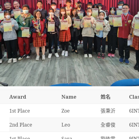
Award
Name
姓名
Cla
1st Place
Zoe
張秉沂
6IN
2nd Place
Leo
全睿俊
6IN
1st Place
Sara
劉依雯
9IN