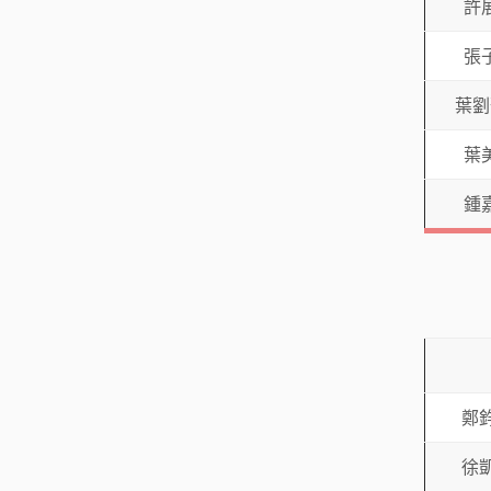
許
張
葉劉
葉
鍾
鄭
徐