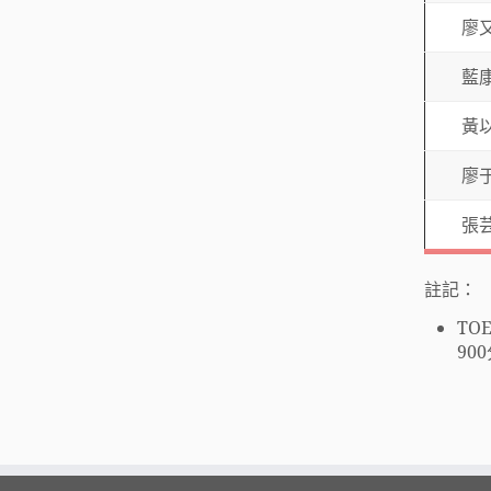
廖
藍
黃
廖
張
註記：
TO
90