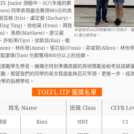
FL Junior 測驗中，以六年級的鄭
ames) 同學表現最佳獲得885分的高
芸禎 (Iris)，盧定睿 (Zachary)，
Ting Ting)，徐柏昊 (Evan)，周致
朱顗安(Kimi)同學獲得637的高分，
han)， 馬修(Matthew)，廖又葳
$1萬元獎學金。
e)，許柏浠(Ugo)，徐凱信(Kai)，楊
nson)，林彤恩(Anna)，張芯瑜(O’ona)，梁竣賀(Allen)，林怡
)，藍康瑋(Tom) 也都獲得
800分以上
的佳績。
續激勵學生學習，機構也特別準備高額的英檢獎勵金給考試成績
獎勵，期望我們的同學的英文程度能夠百尺竿頭，更進一步，成
教學的指標學校。
TOEFL ITP 獲獎名單
姓名
Name
班級
Class
CEFR Le
顗安
Kimi
9INT
C1