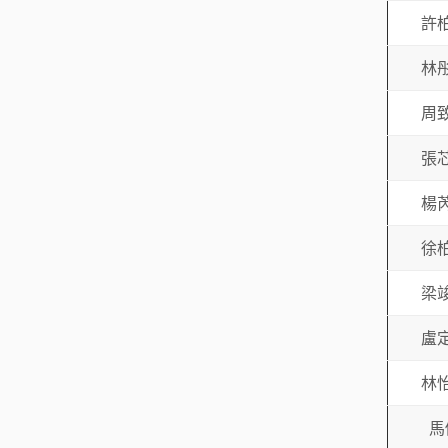
許
林
周
張
楊
徐
梁
盧
林
馬