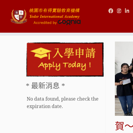
Skip
to
content
* 最新消息 *
No data found, please check the
expiration date.
賀