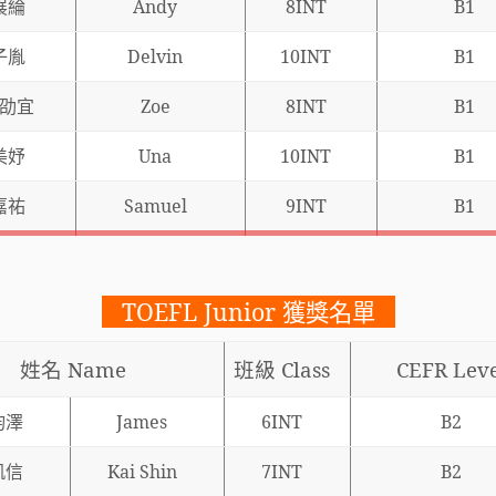
展綸
Andy
8INT
B1
子胤
Delvin
10INT
B1
劭宜
Zoe
8INT
B1
美妤
Una
10INT
B1
嘉祐
Samuel
9INT
B1
TOEFL Junior 獲獎名單
姓名
Name
班級
Class
CEFR Leve
鈞澤
James
6INT
B2
凱信
Kai Shin
7INT
B2