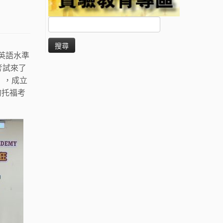
搜
尋
關
鍵
的英語水準
字:
考試來了
』，成立
的托福考
。