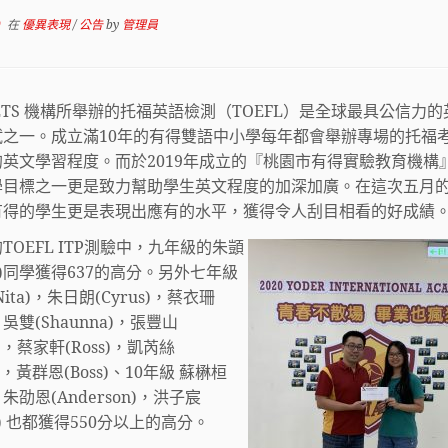
0
在
優異表現
/
公告
by
管理員
ETS 機構所舉辦的托福英語檢測（TOEFL）是全球最具公信力
試之一
。成立滿10年的有得雙語中小學
每年都會舉辦專場的托福
英文學習程度。而於2019年成立的『桃園市有得實驗教育機構
學目標之一更是致力幫助學生英文程度的加深加廣。在這次五月
有得的學生更是表現出應有的水平，獲得令人刮目相看的好成績
TOEFL ITP測驗中，九年級的朱顗
mi)同學獲得637的高分。另外七年級
ita)，朱日朗(Cyrus)，蔡衣珊
)，吳雙(Shaunna)，張豐山
el)，蔡家軒(Ross)，凱芮絲
is)，黃群恩(Boss)、10年級 蘇楙桓
)，朱劭恩(Anderson)，洪子宸
an) 也都獲得550分以上的高分。