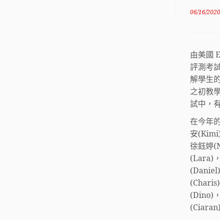
06/16/202
由美國 
評測考
解學生的
之初教
試中，
在今年的
安(Ki
徐鈺婷(N
(Lara
(Dani
(Char
(Dino
(Ciar