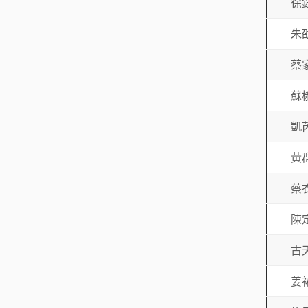
徐
朱
蔡
蘇
凱
黃
蔡
陳
古
姜