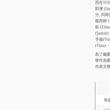
而在TOE
鈞澤 (J
分, 同時張
楊芮婷 (
帆 (Et
(Jami
予倫(Vi
(Tina
為了繼
學作為
市英文
朱