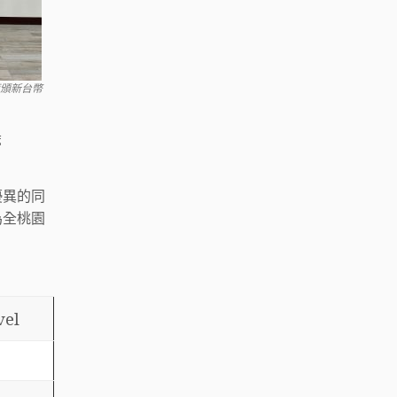
獲頒新台幣
葶
優異的同
為全桃園
vel