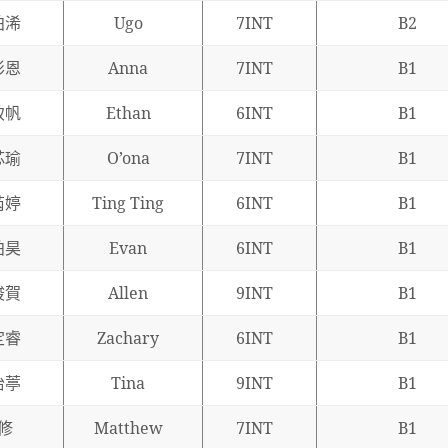
柏浠
Ugo
7INT
B2
彤恩
Anna
7INT
B1
致帆
Ethan
6INT
B1
芯瑜
O’ona
7INT
B1
芮婷
Ting Ting
6INT
B1
柏昊
Evan
6INT
B1
竣賀
Allen
9INT
B1
定睿
Zachary
6INT
B1
怡葶
Tina
9INT
B1
修
Matthew
7INT
B1