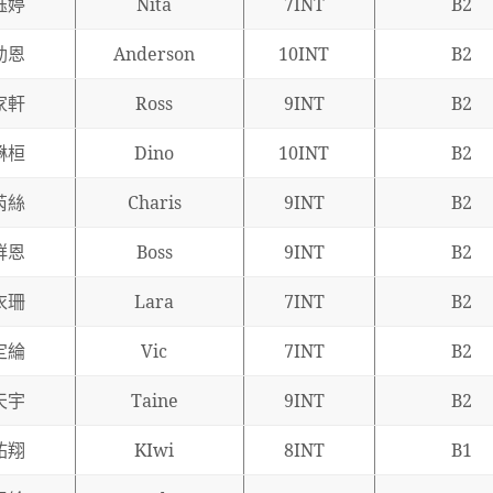
鈺婷
Nita
7INT
B2
劭恩
Anderson
10INT
B2
家軒
Ross
9INT
B2
楙桓
Dino
10INT
B2
芮絲
Charis
9INT
B2
群恩
Boss
9INT
B2
衣珊
Lara
7INT
B2
定綸
Vic
7INT
B2
天宇
Taine
9INT
B2
祐翔
KIwi
8INT
B1