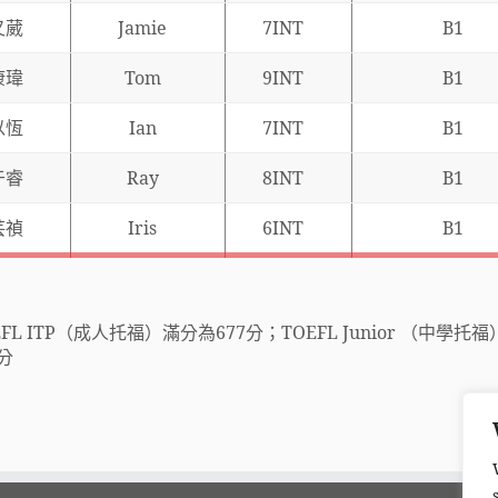
又葳
Jamie
7INT
B1
康瑋
Tom
9INT
B1
以恆
Ian
7INT
B1
于睿
Ray
8INT
B1
芸禎
Iris
6INT
B1
EFL ITP（成人托福）滿分為677分；TOEFL Junior （中學托
0分