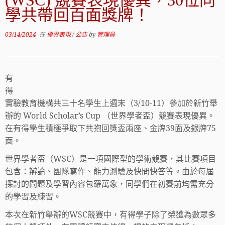
(WSC) 競賽表現優異，30位同
學共帶回百面獎牌！
03/14/2024
在
優異表現
/
公告
by
管理員
有
得
實驗教育機構共三十名學生上週末
（3/10-11）
參加於新竹舉
辦的 World Scholar’s Cup （世界學者盃）競賽表現優異。
在有得學生積極爭取下共抱回獎盃兩座、金牌39面及銀牌75
面。
世界學者盃（WSC）是一項國際型的學術競賽，其比賽項目
包含：辯論、團隊寫作、能力測驗及快問快答等。由於每屆
探討的問題及學習內容包羅萬象，同學們在初賽前均需充分
的學習及練習。
本次在新竹舉辦的WSC競賽中，有得學子除了榮獲為數眾多