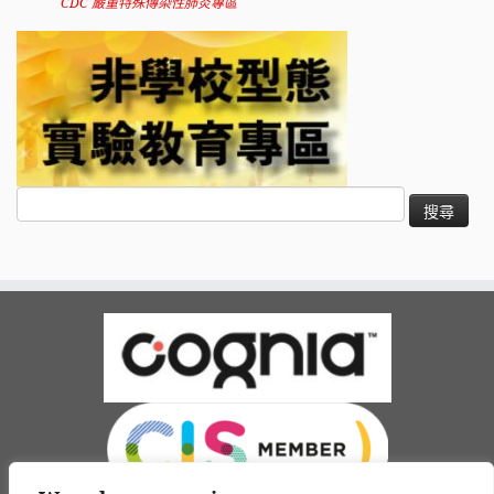
CDC 嚴重特殊傳染性肺炎專區
搜
尋
關
鍵
字: