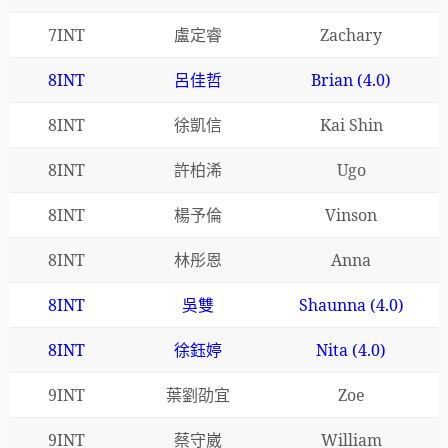
7INT
盧定睿
Zachary
8INT
呂佳哲
Brian (4.0)
8INT
徐凱信
Kai Shin
8INT
許柏浠
Ugo
8INT
楊予倫
Vinson
8INT
林彤恩
Anna
8INT
吳雙
Shaunna (4.0)
8INT
徐鈺婷
Nita (4.0)
9INT
葉劉劭宜
Zoe
9INT
蔡守崴
William