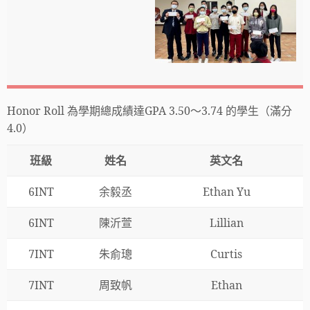
Honor Roll 為學期總成績達GPA 3.50～3.74 的學生（滿分
4.0）
班級
姓名
英文名
6INT
余毅丞
Ethan Yu
6INT
陳沂萱
Lillian
7INT
朱俞璁
Curtis
7INT
周致帆
Ethan